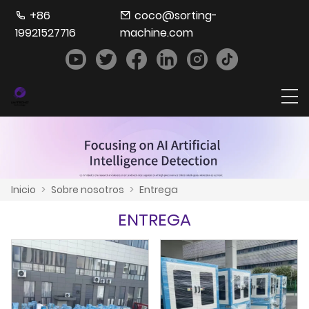
+86
coco@sorting-
19921527716
machine.com
Inicio
>
Sobre nosotros
>
Entrega
ENTREGA