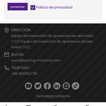
presentar
Política de privacidad
DIRECCIÓN
Equipo de inspección de apariencia de seis lados
LTCC Equipo de inspección de apariencia de seis
lados LTCC
BUZÓN
coco@sorting-machine.com
TELÉFONO
+86 19921527716
Tecnología Unitecho