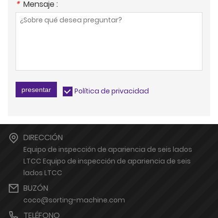
*
Mensaje :
presentar
Política de privacidad
DIRECCIÓN
Equipo de inspección de apariencia de seis lados
LTCC Equipo de inspección de apariencia de seis
lados LTCC
BUZÓN
coco@sorting-machine.com
TELÉFONO